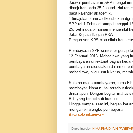
Jadwal pembayaran SPP mengalami p
dimajukan pada 25 Januari. Hal ter
pada kalender akademik.
"Dimajukan karena dikondisikan dg
SPP tgl 1 Februari sampai tanggal 1
25. Sehingga pimpinan mengambil k
Jafar Kepala Bagian PKA.
Pengurusan KRS bisa dilakukan set
Pembayaran SPP semester genap tahu
12 Februari 2016. Mahasiswa yang in
pembayaran di rektorat bagian keuan
pembayaran disediakan dalam empat 
mahasiswa, hijau untuk ketua, mera
Selama masa pembayaran, teras BRI 
membayar. Namun, hal tersebut tid
dimanapun. Dengan begitu, mahasisw
BRI yang tersedia di kampus.
Hingga sampai saat ini, bagian keua
mengambil blangko pembayaran.
Baca selengkapnya »
Diposting oleh
HIMA PIAUD IAIN PAREPA