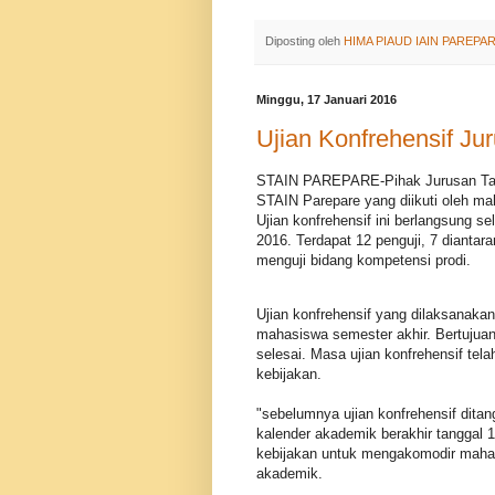
Diposting oleh
HIMA PIAUD IAIN PAREPA
Minggu, 17 Januari 2016
Ujian Konfrehensif Ju
STAIN PAREPARE-Pihak Jurusan Tarb
STAIN Parepare yang diikuti oleh m
Ujian konfrehensif ini berlangsung s
2016. Terdapat 12 penguji, 7 diantar
menguji bidang kompetensi prodi.
Ujian konfrehensif yang dilaksanakan
mahasiswa semester akhir. Bertujua
selesai. Masa ujian konfrehensif te
kebijakan.
"sebelumnya ujian konfrehensif ditan
kalender akademik berakhir tanggal 
kebijakan untuk mengakomodir mahas
akademik.