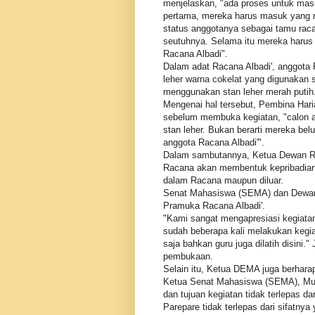
menjelaskan, "ada proses untuk ma
pertama, mereka harus masuk yang 
status anggotanya sebagai tamu raca
seutuhnya. Selama itu mereka harus 
Racana Albadi".
Dalam adat Racana Albadi', anggot
leher warna cokelat yang digunakan 
menggunakan stan leher merah putih
Mengenai hal tersebut, Pembina Ha
sebelum membuka kegiatan, "calon 
stan leher. Bukan berarti mereka be
anggota Racana Albadi'".
Dalam sambutannya, Ketua Dewan Ra
Racana akan membentuk kepribadian 
dalam Racana maupun diluar.
Senat Mahasiswa (SEMA) dan Dewan
Pramuka Racana Albadi'.
"Kami sangat mengapresiasi kegiatan
sudah beberapa kali melakukan keg
saja bahkan guru juga dilatih disin
pembukaan.
Selain itu, Ketua DEMA juga berharap a
Ketua Senat Mahasiswa (SEMA), M
dan tujuan kegiatan tidak terlepas 
Parepare tidak terlepas dari sifatnya y