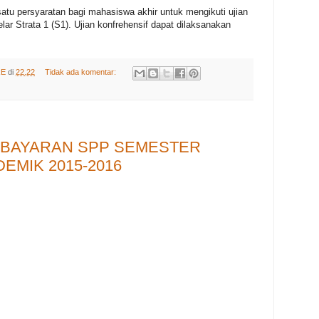
atu persyaratan bagi mahasiswa akhir untuk mengikuti ujian
 Strata 1 (S1). Ujian konfrehensif dapat dilaksanakan
RE
di
22.22
Tidak ada komentar:
BAYARAN SPP SEMESTER
EMIK 2015-2016
iswa STAIN Parepare bahwa pembayaran SPP untuk
-2016 dimulai pada tanggal 25 Januari s/d 12 Februari
da Bendahara Penerimaan yakni Ibu Hj. Muridah, SE di
orat)
 SPP pada tanggal yang telah ditetapkan, maka tidak
uh kegiatan akademik.