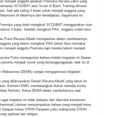
suk menjadi anggota gerakan Pramuka Racana yakni yang
namanya SCOUBAT atau Scout of Basic Training dimana
na. Jadi ada seling 3 bulan untuk menjadi anggota yang
berproses di dalamnya dan beradaptasi, bagaimana itu
a Pramuka yang telah mengikuti SCOUBAT menggunakan stan
selama 3 bulan. Setelah mengikuti PKK, anggota sudah bisa
.
rian Putra Racana Albadi menegaskan dalam sambutannya
anggota yang belum mengikuti PKK belum bisa memakai
lum menjadi anggota Pramuka tapi mereka belum menjadi
cana Putra menegaskan bahwa melalui kegiatan ini Dewan
peserta menjadi sosok yang bertanggungjawab, baik itu di
 Mahasiswa (DEMA) sangat mengapresiasi kegiatan
 yang dilaksanakan Dewan Racana Albadi' yang tahun ini
iatan. Kemarin KMD, mendatangkan bukan sekedar siswa
i." Jelas Nurham, Ketua DEMA dalam sambutannya saat
gar kegiatan ini tidak terlepas dari nilai-nilai keislaman.
uhammad Lukman menyampaikan bahwa yang menjadi tema
dari harapan ketua STAIN Parepare yaitu mahasiswa STAIN
ang spiritual dan religius.