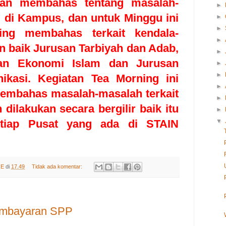
kan membahas tentang masalah-
►
i di Kampus, dan untuk Minggu ini
►
►
ing membahas terkait kendala-
►
n baik Jurusan Tarbiyah dan Adab,
►
an Ekonomi Islam dan Jurusan
►
►
kasi. Kegiatan Tea Morning ini
►
embahas masalah-masalah terkait
►
ilakukan secara bergilir baik itu
►
tiap Pusat yang ada di STAIN
▼
RE
di
17.49
Tidak ada komentar:
embayaran SPP