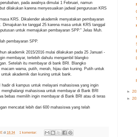
erubahan, pada awalnya dimulai 1 Februari, namun
sebut dilakukan karena menyesuaikan jadwal pengurusan KRS
n masa KRS. Dikalender akademik menyatakan pembayaran
2. Dimajukan ke tanggal 25 karena masa untuk KRS tanggal
eputusan untuk memajukan pembayaran SPP." Jelas Muh.
elah pembayaran SPP.
n akademik 2015/2016 mulai dilakukan pada 25 Januari -
gin membayar, terlebih dahulu mengambil blangko
gan. Setelah itu membayar di bank BRI. Blangko
macam warna, putih, merah, hijau dan kuning. Putih untuk
h untuk akademik dan kuning untuk bank.
hadir di kampus untuk melayani mahasiswa yang ingin
ak menghalangi mahasiswa untuk membayar di Bank BRI
►
20
a bebas memilih ingin membayar di Bank BRI atau di teras
►
20
ngan mencatat lebih dari 600 mahasiswa yang telah
RE
di
18.34
1 komentar: