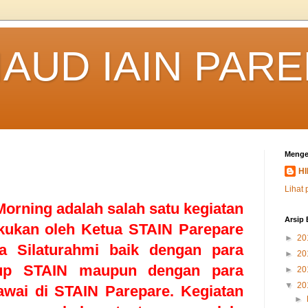
IAUD IAIN PAR
Menge
HI
Lihat 
Morning adalah salah satu kegiatan
Arsip 
akukan oleh Ketua STAIN Parepare
►
20
a Silaturahmi baik dengan para
►
20
kup STAIN maupun dengan para
►
20
▼
20
ai di STAIN Parepare. Kegiatan
►