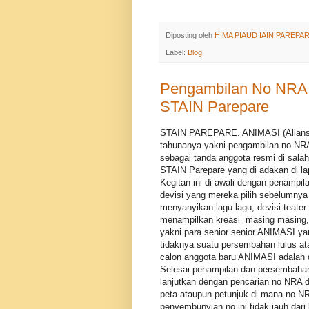
Sumber : Subbagian PKA
Diposting oleh
HIMA PIAUD IAIN PAREPA
Label:
Blog
Pengambilan No NRA 
STAIN Parepare
STAIN PAREPARE. ANIMASI (Aliansi
tahunanya yakni pengambilan no NRA
sebagai tanda anggota resmi di salah
STAIN Parepare yang di adakan di la
Kegitan ini di awali dengan penamp
devisi yang mereka pilih sebelumnya m
menyanyikan lagu lagu, devisi teate
menampilkan kreasi masing masing, d
yakni para senior senior ANIMASI y
tidaknya suatu persembahan lulus a
calon anggota baru ANIMASI adalah da
Selesai penampilan dan persembahan
lanjutkan dengan pencarian no NRA d
peta ataupun petunjuk di mana no NR
penyembunyian no ini tidak jauh dar