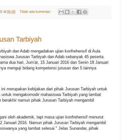
RE
di
06.00
Tidak ada komentar:
rusan Tarbiyah
iyah dan Adab mengadakan ujian konfrehensif di Aula
ahasiswa Jurusan Tarbiyah dan Adab sebanyak 45 peserta.
elama dua hari, Jum'at, 15 Januari 2016 dan Senin 18 Januari
anya menguji bidang kompetensi jurusan dan 5 lainnya
 ini merupakan kebijakan dari pihak Jurusan Tarbiyah untuk
n untuk mengakomodir mahasiswa Tarbiyah yang lambat
lah berakhir namun pihak Jurusan Tarbiyah mengambil
gani oleh akademik, tapi masa ujian konfrehensif menurut
12 Januari 2016. Namun pihak Jurusan Tarbiyah mengambil
iswanya yang lambat selesai." Jelas Sunandar, pihak