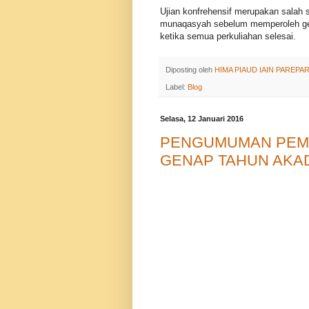
Ujian konfrehensif merupakan salah s
munaqasyah sebelum memperoleh gelar
ketika semua perkuliahan selesai.
Diposting oleh
HIMA PIAUD IAIN PAREPA
Label:
Blog
Selasa, 12 Januari 2016
PENGUMUMAN PEM
GENAP TAHUN AKAD
Disampaikan kepada seluruh Mahas
semester Genap Tahun akademik 2015
2016.
Blanko pembayaran dapat diambil pa
Kantor pusat bagian Keuangan (Rekt
Bagi Mahasiswa yang tidak membayar
diperkenankan untuk mengikuti selur