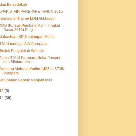
Mari Bersedekah
OPAK STAIN PAREPARE TAHUN 2015
Training of Trainer LDM Al-Madani
KMD (Kursus Pembina Mahir Tingkat
Dasar 2016) Prog...
Mahasiswa KPI Kunjungan Media
STAIN menuju IAIN Parepare
Bimtek Pengelolah Website
Dema STAIN Parepare Gelar Porseni
dan Silaturrahmi...
Pameran Alutsista Kodim 1405 di STAIN
Parepare
Perubahan Bentuk Menjadi IAIN
15
(5)
14
(36)