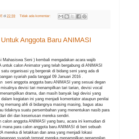
RE
di
22.59
Tidak ada komentar:
Untuk Anggota Baru ANIMASI
 Mahasiswa Seni ) kembali mengadakan acara wajib
 untuk calon Animator yang telah bergabung di ANIMASI
 satu organisasi yg bergerak di bidang seni yang ada di
pangan syariah pada tanggal 09 Januari 2016 .
ilan seni anggota anggota baru ANIMASI yang sesuai degan
isalnya devisi tari menampilkan tari tarian, devisi vocal
r menampilkan drama, dan masih banyak lagi devisi yang
alam kegiatan ini yang menjadi komentator ataupun penilai
ang memang ahli di bidangnya masing masing, bagus atau
tau tidaknya suatu persembahan yang menentukan nasib para
ri diri dan keseriusan mereka sendiri.
 calon anggota ANIMASI yang baru, acara ini kemudian di
i mana para calon anggota baru ANIMASI di beri sebuah
A mereka di letakkan dan area yang menjadi lokasi
i lapangan syariah tempat mereka menampilkan penampilan