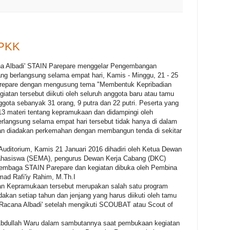
 PKK
 Albadi' STAIN Parepare menggelar Pengembangan
g berlangsung selama empat hari, Kamis - Minggu, 21 - 25
Parepare dengan mengusung tema "Membentuk Kepribadian
atan tersebut diikuti oleh seluruh anggota baru atau tamu
gota sebanyak 31 orang, 9 putra dan 22 putri. Peserta yang
 13 materi tentang kepramukaan dan didampingi oleh
erlangsung selama empat hari tersebut tidak hanya di dalam
 dan diadakan perkemahan dengan membangun tenda di sekitar
uditorium, Kamis 21 Januari 2016 dihadiri oleh Ketua Dewan
hasiswa (SEMA), pengurus Dewan Kerja Cabang (DKC)
lembaga STAIN Parepare dan kegiatan dibuka oleh Pembina
ad Rafi'iy Rahim, M.Th.I
n Kepramukaan tersebut merupakan salah satu program
akan setiap tahun dan jenjang yang harus diikuti oleh tamu
 Racana Albadi' setelah mengikuti SCOUBAT atau Scout of
 Abdullah Waru dalam sambutannya saat pembukaan kegiatan