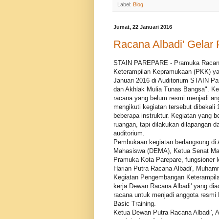
Label:
Blog
Jumat, 22 Januari 2016
Racana Albadi' Gelar
STAIN PAREPARE - Pramuka Racana
Keterampilan Kepramukaan (PKK) yan
Januari 2016 di Auditorium STAIN 
dan Akhlak Mulia Tunas Bangsa". Kegi
racana yang belum resmi menjadi ang
mengikuti kegiatan tersebut dibekali
beberapa instruktur. Kegiatan yang b
ruangan, tapi dilakukan dilapangan
auditorium.
Pembukaan kegiatan berlangsung di A
Mahasiswa (DEMA), Ketua Senat Ma
Pramuka Kota Parepare, fungsioner 
Harian Putra Racana Albadi', Muhamm
Kegiatan Pengembangan Keterampila
kerja Dewan Racana Albadi' yang diad
racana untuk menjadi anggota resmi
Basic Training.
Ketua Dewan Putra Racana Albadi',