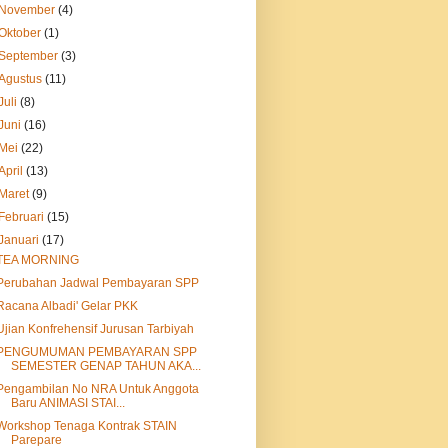
November
(4)
Oktober
(1)
September
(3)
Agustus
(11)
Juli
(8)
Juni
(16)
Mei
(22)
April
(13)
Maret
(9)
Februari
(15)
Januari
(17)
TEA MORNING
Perubahan Jadwal Pembayaran SPP
Racana Albadi' Gelar PKK
Ujian Konfrehensif Jurusan Tarbiyah
PENGUMUMAN PEMBAYARAN SPP
SEMESTER GENAP TAHUN AKA...
Pengambilan No NRA Untuk Anggota
Baru ANIMASI STAI...
Workshop Tenaga Kontrak STAIN
Parepare