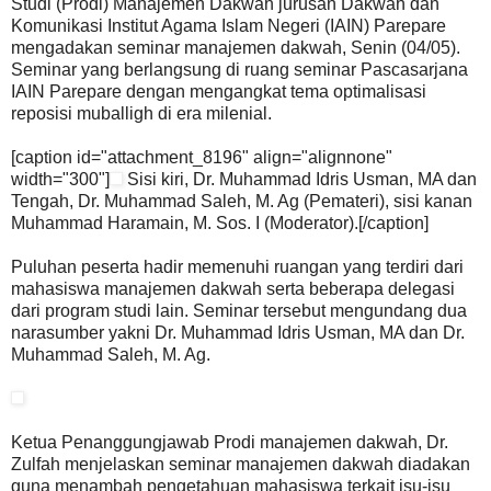
Studi (Prodi) Manajemen Dakwah jurusan Dakwah dan
Komunikasi Institut Agama Islam Negeri (IAIN) Parepare
mengadakan seminar manajemen dakwah, Senin (04/05).
Seminar yang berlangsung di ruang seminar Pascasarjana
IAIN Parepare dengan mengangkat tema optimalisasi
reposisi muballigh di era milenial.
[caption id="attachment_8196" align="alignnone"
width="300"]
Sisi kiri, Dr. Muhammad Idris Usman, MA dan
Tengah, Dr. Muhammad Saleh, M. Ag (Pemateri), sisi kanan
Muhammad Haramain, M. Sos. I (Moderator).[/caption]
Puluhan peserta hadir memenuhi ruangan yang terdiri dari
mahasiswa manajemen dakwah serta beberapa delegasi
dari program studi lain. Seminar tersebut mengundang dua
narasumber yakni Dr. Muhammad Idris Usman, MA dan Dr.
Muhammad Saleh, M. Ag.
Ketua Penanggungjawab Prodi manajemen dakwah, Dr.
Zulfah menjelaskan seminar manajemen dakwah diadakan
guna menambah pengetahuan mahasiswa terkait isu-isu