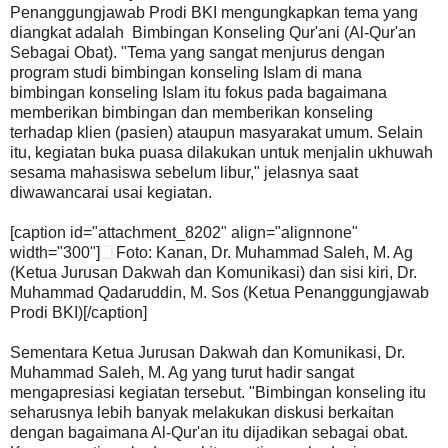
Penanggungjawab Prodi BKI mengungkapkan tema yang
diangkat adalah Bimbingan Konseling Qur'ani (Al-Qur'an
Sebagai Obat). "Tema yang sangat menjurus dengan
program studi bimbingan konseling Islam di mana
bimbingan konseling Islam itu fokus pada bagaimana
memberikan bimbingan dan memberikan konseling
terhadap klien (pasien) ataupun masyarakat umum. Selain
itu, kegiatan buka puasa dilakukan untuk menjalin ukhuwah
sesama mahasiswa sebelum libur," jelasnya saat
diwawancarai usai kegiatan.
[caption id="attachment_8202" align="alignnone"
width="300"]
Foto: Kanan, Dr. Muhammad Saleh, M. Ag
(Ketua Jurusan Dakwah dan Komunikasi) dan sisi kiri, Dr.
Muhammad Qadaruddin, M. Sos (Ketua Penanggungjawab
Prodi BKI)[/caption]
Sementara Ketua Jurusan Dakwah dan Komunikasi, Dr.
Muhammad Saleh, M. Ag yang turut hadir sangat
mengapresiasi kegiatan tersebut. "Bimbingan konseling itu
seharusnya lebih banyak melakukan diskusi berkaitan
dengan bagaimana Al-Qur'an itu dijadikan sebagai obat.