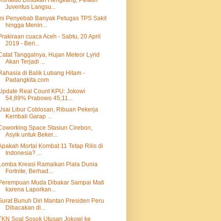
Ronaldo Diisukan Hengkang, Pelatih
Juventus Langsu...
Ini Penyebab Banyak Petugas TPS Sakit
hingga Menin...
Prakiraan cuaca Aceh - Sabtu, 20 April
2019 - Beri...
Catat Tanggalnya, Hujan Meteor Lyrid
Akan Terjadi ...
Rahasia di Balik Lubang Hitam -
Padangkita.com
Update Real Count KPU: Jokowi
54,89% Prabowo 45,11...
Usai Libur Coblosan, Ribuan Pekerja
Kembali Garap ...
Coworking Space Stasiun Cirebon,
Asyik untuk Beker...
Apakah Mortal Kombat 11 Tetap Rilis di
Indonesia? ...
Lomba Kreasi Ramaikan Piala Dunia
Fortnite, Berhad...
Perempuan Muda Dibakar Sampai Mati
karena Laporkan...
Surat Bunuh Diri Mantan Presiden Peru
Dibacakan di...
TKN Soal Sosok Utusan Jokowi ke