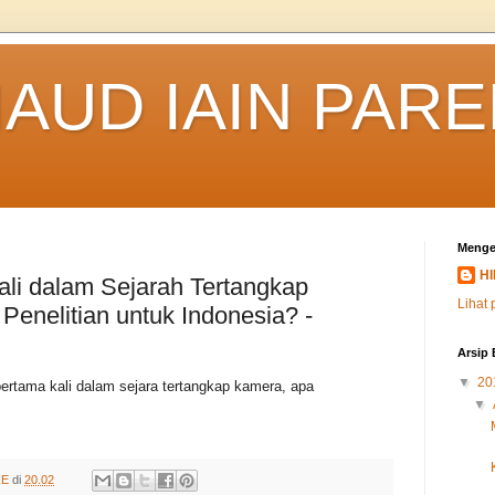
IAUD IAIN PAR
Menge
HI
ali dalam Sejarah Tertangkap
Lihat 
enelitian untuk Indonesia? -
Arsip 
▼
20
pertama kali dalam sejara tertangkap kamera, apa
▼
RE
di
20.02