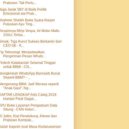
Prabowo: Tak Perlu...
Jaga Jarak SBY di Balik Politik
Emosional ala Prab...
Shaheer Sheikh Buka Suara Alasan
Putuskan Ayu Ting...
Desainnya Mirip Vespa, Ini Motor Matic
150cc Terba...
Simak, Tiga Kunci Sukses Berkarier dari
CEO GE - K...
Tip Teknologi: Menjadwalkan
Pengiriman Pesan Whats...
Fintech Katakanlah Selamat Tinggal
untuk BBM! - CN...
Mungkinkah WhatsApp Bernasib Buruk
Seperti BBM? - ...
Mengenang BBM: Jadi Merasa seperti
"Anak Gaul", Ng...
DAFTAR LENGKAP Artis Caleg 2019
Hampir Pasti Gagal...
KPU Buka Layanan Pengaduan Data
Situng - CNN Indon...
Di Jatim, Kiai Pendukung Jokowi dan
Prabowo Kompak...
Salah Kaprah soal Masa Kedaluwarsan