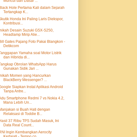
Muncul dari Dasar ...
Black Hole Pertama Kali dalam Sejarah
Tertangkap K...
Skutik Honda Ini Paling Laris Diekspor,
Kontribusi...
Inikah Desain Suzuki GSX-S250,
Headlamp Mirip Alie...
Bill Gates Pajang Foto Pakai Blangkon -
Detikcom
Tanggapan Yamaha soal Motor Listrik
dan Hibrida di...
Tangkap Obrolan WhatsApp Harus
Gunakan Sidik Jari ...
Inikah Momen yang Hancurkan
BlackBerry Messenger? ...
Google Siapkan Instal Aplikasi Android
Tanpa Antre...
Adu Smartphone Redmi 7 vs Nokia 4.2,
Mana Lebih Un...
Manjakan si Buah Hati dengan
Relaksasi di Toddie B...
Hasil 37 Ribu TPS Sudah Masuk, Ini
Data Real Count...
RNI Ingin Kembangkan Aerocity
Kertajati - Tempo.co