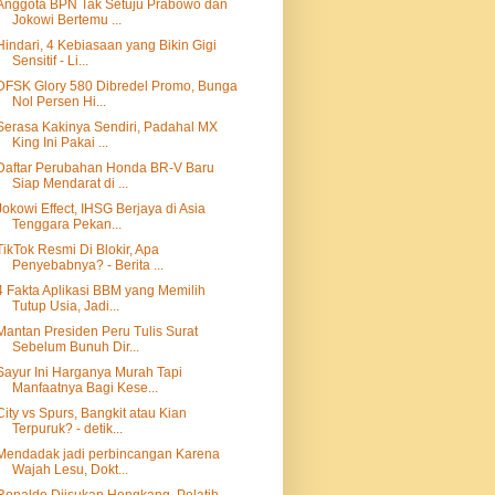
Anggota BPN Tak Setuju Prabowo dan
Jokowi Bertemu ...
Hindari, 4 Kebiasaan yang Bikin Gigi
Sensitif - Li...
DFSK Glory 580 Dibredel Promo, Bunga
Nol Persen Hi...
Serasa Kakinya Sendiri, Padahal MX
King Ini Pakai ...
Daftar Perubahan Honda BR-V Baru
Siap Mendarat di ...
Jokowi Effect, IHSG Berjaya di Asia
Tenggara Pekan...
TikTok Resmi Di Blokir, Apa
Penyebabnya? - Berita ...
4 Fakta Aplikasi BBM yang Memilih
Tutup Usia, Jadi...
Mantan Presiden Peru Tulis Surat
Sebelum Bunuh Dir...
Sayur Ini Harganya Murah Tapi
Manfaatnya Bagi Kese...
City vs Spurs, Bangkit atau Kian
Terpuruk? - detik...
Mendadak jadi perbincangan Karena
Wajah Lesu, Dokt...