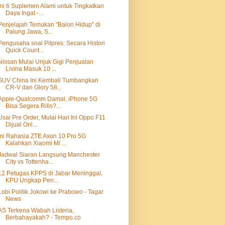
Ini 6 Suplemen Alami untuk Tingkatkan
Daya Ingat -...
Penjelajah Temukan "Balon Hidup" di
Palung Jawa, S...
Pengusaha soal Pilpres: Secara Histori
Quick Count...
Nissan Mulai Unjuk Gigi Penjualan
Livina Masuk 10 ...
SUV China Ini Kembali Tumbangkan
CR-V dan Glory 58...
Apple-Qualcomm Damai, iPhone 5G
Bisa Segera Rilis?...
Usai Pre Order, Mulai Hari Ini Oppo F11
Dijual Onl...
Ini Rahasia ZTE Axon 10 Pro 5G
Kalahkan Xiaomi Mi ...
Jadwal Siaran Langsung Manchester
City vs Tottenha...
12 Petugas KPPS di Jabar Meninggal,
KPU Ungkap Pen...
Lobi Politik Jokowi ke Prabowo - Tagar
News
AS Terkena Wabah Listeria,
Berbahayakah? - Tempo.co