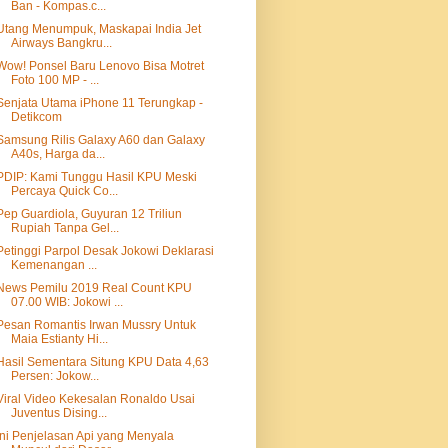
Ban - Kompas.c...
Utang Menumpuk, Maskapai India Jet
Airways Bangkru...
Wow! Ponsel Baru Lenovo Bisa Motret
Foto 100 MP - ...
Senjata Utama iPhone 11 Terungkap -
Detikcom
Samsung Rilis Galaxy A60 dan Galaxy
A40s, Harga da...
PDIP: Kami Tunggu Hasil KPU Meski
Percaya Quick Co...
Pep Guardiola, Guyuran 12 Triliun
Rupiah Tanpa Gel...
Petinggi Parpol Desak Jokowi Deklarasi
Kemenangan ...
News Pemilu 2019 Real Count KPU
07.00 WIB: Jokowi ...
Pesan Romantis Irwan Mussry Untuk
Maia Estianty Hi...
Hasil Sementara Situng KPU Data 4,63
Persen: Jokow...
Viral Video Kekesalan Ronaldo Usai
Juventus Dising...
Ini Penjelasan Api yang Menyala