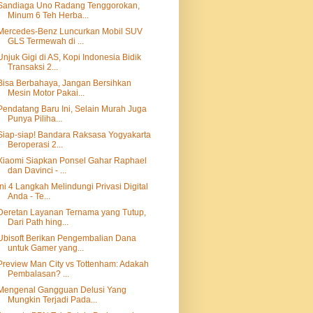
Sandiaga Uno Radang Tenggorokan,
Minum 6 Teh Herba...
Mercedes-Benz Luncurkan Mobil SUV
GLS Termewah di ...
Unjuk Gigi di AS, Kopi Indonesia Bidik
Transaksi 2...
Bisa Berbahaya, Jangan Bersihkan
Mesin Motor Pakai...
Pendatang Baru Ini, Selain Murah Juga
Punya Piliha...
Siap-siap! Bandara Raksasa Yogyakarta
Beroperasi 2...
Xiaomi Siapkan Ponsel Gahar Raphael
dan Davinci - ...
Ini 4 Langkah Melindungi Privasi Digital
Anda - Te...
Deretan Layanan Ternama yang Tutup,
Dari Path hing...
Ubisoft Berikan Pengembalian Dana
untuk Gamer yang...
Preview Man City vs Tottenham: Adakah
Pembalasan? ...
Mengenal Gangguan Delusi Yang
Mungkin Terjadi Pada...