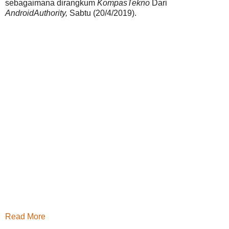
sebagaimana dirangkum
KompasTekno
Dari
AndroidAuthority,
Sabtu (20/4/2019).
Read More