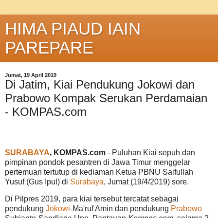
HIMA PIAUD IAIN
PAREPARE
Jumat, 19 April 2019
Di Jatim, Kiai Pendukung Jokowi dan
Prabowo Kompak Serukan Perdamaian
- KOMPAS.com
SURABAYA
, KOMPAS.com
- Puluhan Kiai sepuh dan
pimpinan pondok pesantren di Jawa Timur menggelar
pertemuan tertutup di kediaman Ketua PBNU Saifullah
Yusuf (Gus Ipul) di
Surabaya
, Jumat (19/4/2019) sore.
Di Pilpres 2019, para kiai tersebut tercatat sebagai
pendukung
Jokowi
-Ma'ruf Amin dan pendukung
Prabowo