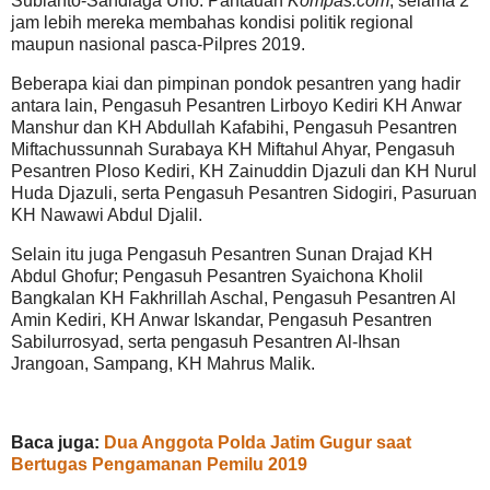
Subianto-Sandiaga Uno. Pantauan
Kompas.com
, selama 2
jam lebih mereka membahas kondisi politik regional
maupun nasional pasca-Pilpres 2019.
Beberapa kiai dan pimpinan pondok pesantren yang hadir
antara lain, Pengasuh Pesantren Lirboyo Kediri KH Anwar
Manshur dan KH Abdullah Kafabihi, Pengasuh Pesantren
Miftachussunnah Surabaya KH Miftahul Ahyar, Pengasuh
Pesantren Ploso Kediri, KH Zainuddin Djazuli dan KH Nurul
Huda Djazuli, serta Pengasuh Pesantren Sidogiri, Pasuruan
KH Nawawi Abdul Djalil.
Selain itu juga Pengasuh Pesantren Sunan Drajad KH
Abdul Ghofur; Pengasuh Pesantren Syaichona Kholil
Bangkalan KH Fakhrillah Aschal, Pengasuh Pesantren Al
Amin Kediri, KH Anwar Iskandar, Pengasuh Pesantren
Sabilurrosyad, serta pengasuh Pesantren Al-Ihsan
Jrangoan, Sampang, KH Mahrus Malik.
Baca juga:
Dua Anggota Polda Jatim Gugur saat
Bertugas Pengamanan Pemilu 2019