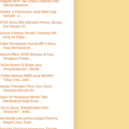
Anggota BPN Tak Setuju Prabowo dan
Jokowi Bertemu ...
Hindari, 4 Kebiasaan yang Bikin Gigi
Sensitif - Li...
DFSK Glory 580 Dibredel Promo, Bunga
Nol Persen Hi...
Serasa Kakinya Sendiri, Padahal MX
King Ini Pakai ...
Daftar Perubahan Honda BR-V Baru
Siap Mendarat di ...
Jokowi Effect, IHSG Berjaya di Asia
Tenggara Pekan...
TikTok Resmi Di Blokir, Apa
Penyebabnya? - Berita ...
4 Fakta Aplikasi BBM yang Memilih
Tutup Usia, Jadi...
Mantan Presiden Peru Tulis Surat
Sebelum Bunuh Dir...
Sayur Ini Harganya Murah Tapi
Manfaatnya Bagi Kese...
City vs Spurs, Bangkit atau Kian
Terpuruk? - detik...
Mendadak jadi perbincangan Karena
Wajah Lesu, Dokt...