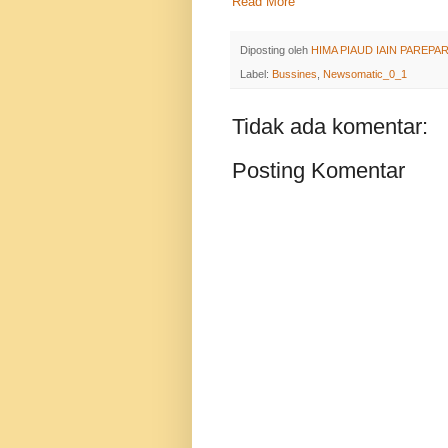
Read More
Diposting oleh
HIMA PIAUD IAIN PAREPA
Label:
Bussines
,
Newsomatic_0_1
Tidak ada komentar:
Posting Komentar