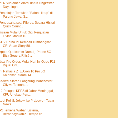
Ini 6 Suplemen Alami untuk Tingkatkan
Daya Ingat -...
Penjelajah Temukan "Balon Hidup" di
Palung Jawa, S...
Pengusaha soal Pilpres: Secara Histori
Quick Count...
Nissan Mulai Unjuk Gigi Penjualan
Livina Masuk 10 ...
SUV China Ini Kembali Tumbangkan
CR-V dan Glory 58...
Apple-Qualcomm Damai, iPhone 5G
Bisa Segera Rilis?...
Usai Pre Order, Mulai Hari Ini Oppo F11
Dijual Onl...
Ini Rahasia ZTE Axon 10 Pro 5G
Kalahkan Xiaomi Mi ...
Jadwal Siaran Langsung Manchester
City vs Tottenha...
12 Petugas KPPS di Jabar Meninggal,
KPU Ungkap Pen...
Lobi Politik Jokowi ke Prabowo - Tagar
News
AS Terkena Wabah Listeria,
Berbahayakah? - Tempo.co