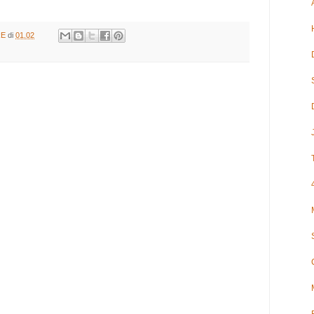
RE
di
01.02