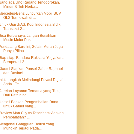
Sandiaga Uno Radang Tenggorokan,
Minum 6 Teh Herba...
Mercedes-Benz Luncurkan Mobil SUV
GLS Termewah di ...
Unjuk Gigi di AS, Kopi Indonesia Bidik
Transaksi 2...
Bisa Berbahaya, Jangan Bersihkan
Mesin Motor Pakai...
Pendatang Baru Ini, Selain Murah Juga
Punya Piliha...
Siap-siap! Bandara Raksasa Yogyakarta
Beroperasi 2...
Xiaomi Siapkan Ponsel Gahar Raphael
dan Davinci - ...
Ini 4 Langkah Melindungi Privasi Digital
Anda - Te...
Deretan Layanan Ternama yang Tutup,
Dari Path hing...
Ubisoft Berikan Pengembalian Dana
untuk Gamer yang...
Preview Man City vs Tottenham: Adakah
Pembalasan? ...
Mengenal Gangguan Delusi Yang
Mungkin Terjadi Pada...