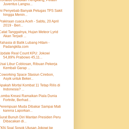
Ronaldo Diisukan Hengkang, Pelatih
Juventus Langsu...
Ini Penyebab Banyak Petugas TPS Sakit
hingga Menin...
Prakiraan cuaca Aceh - Sabtu, 20 April
2019 - Beri...
Catat Tanggalnya, Hujan Meteor Lyrid
Akan Terjadi ...
Rahasia di Balik Lubang Hitam -
Padangkita.com
Update Real Count KPU: Jokowi
54,89% Prabowo 45,11...
Usai Libur Coblosan, Ribuan Pekerja
Kembali Garap ...
Coworking Space Stasiun Cirebon,
Asyik untuk Beker...
Apakah Mortal Kombat 11 Tetap Rilis di
Indonesia? ...
Lomba Kreasi Ramaikan Piala Dunia
Fortnite, Berhad...
Perempuan Muda Dibakar Sampai Mati
karena Laporkan...
Surat Bunuh Diri Mantan Presiden Peru
Dibacakan di...
TKN Soal Sosok Utusan Jokowi ke