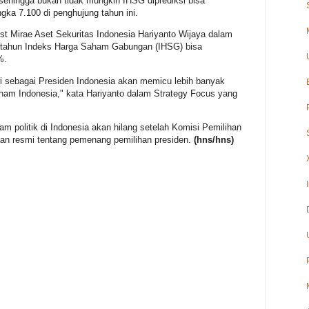
 sehingga bukan tidak mungkin IHSG diprediksi bisa
gka 7.100 di penghujung tahun ini.
t Mirae Aset Sekuritas Indonesia Hariyanto Wijaya dalam
r tahun Indeks Harga Saham Gabungan (IHSG) bisa
%.
owi sebagai Presiden Indonesia akan memicu lebih banyak
ham Indonesia," kata Hariyanto dalam Strategy Focus yang
am politik di Indonesia akan hilang setelah Komisi Pemilihan
n resmi tentang pemenang pemilihan presiden.
(hns/hns)