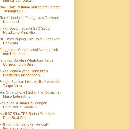
Muncul dari Dasar ...
Black Hole Pertama Kali dalam Sejarah
Tertangkap K...
Skutik Honda Ini Paling Laris Diekspor,
Kontribusi...
Inikah Desain Suzuki GSX-S250,
Headlamp Mirip Alie...
Bill Gates Pajang Foto Pakai Blangkon -
Detikcom
Tanggapan Yamaha soal Motor Listrik
dan Hibrida di...
Tangkap Obrolan WhatsApp Harus
Gunakan Sidik Jari ...
Inikah Momen yang Hancurkan
BlackBerry Messenger? ...
Google Siapkan Instal Aplikasi Android
Tanpa Antre...
Adu Smartphone Redmi 7 vs Nokia 4.2,
Mana Lebih Un...
Manjakan si Buah Hati dengan
Relaksasi di Toddie B...
Hasil 37 Ribu TPS Sudah Masuk, Ini
Data Real Count...
RNI Ingin Kembangkan Aerocity
Kertajati - Tempo.co