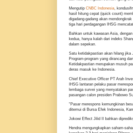
Mengutip
CNBC Indonesia
, kondusif
hasil hitung cepat (quick count) memb
digadang-gadang akan mendongkrak ki
tiga hari perdagangan IHSG mencata
Bahkan untuk kawasan Asia, dengan
kedua, hanya kalah dari indeks Shan
dalam sepekan.
Satu ketidakpastian akan hilang jika
Program-program yang dirancang dan d
Ketidakpastian merupakan musuh pas
deras masuk ke Indonesia.
Chief Executive Officer PT Arah Inv
IHSG lantaran pelaku pasar merespons
lembaga survei yang menyatakan pas
pasangan calon presiden Prabowo Su
"Pasar merespons kemungkinan besa
ditemui di Bursa Efek Indonesia, Kam
Jokowi Effect Jilid II bahkan dipred
Hendra mengungkapkan saham-saham k