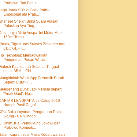
Prabowo: Tak Perlu...
Jaga Jarak SBY di Balik Politik
Emosional ala Prab...
Shaheer Sheikh Buka Suara Alasan
Putuskan Ayu Ting...
Desainnya Mirip Vespa, Ini Motor Matic
150cc Terba...
Simak, Tiga Kunci Sukses Berkarier dari
CEO GE - K...
Tip Teknologi: Menjadwalkan
Pengiriman Pesan Whats...
Fintech Katakanlah Selamat Tinggal
untuk BBM! - CN...
Mungkinkah WhatsApp Bernasib Buruk
Seperti BBM? - ...
Mengenang BBM: Jadi Merasa seperti
"Anak Gaul", Ng...
DAFTAR LENGKAP Artis Caleg 2019
Hampir Pasti Gagal...
KPU Buka Layanan Pengaduan Data
Situng - CNN Indon...
Di Jatim, Kiai Pendukung Jokowi dan
Prabowo Kompak...
Salah Kaprah soal Masa Kedaluwarsan