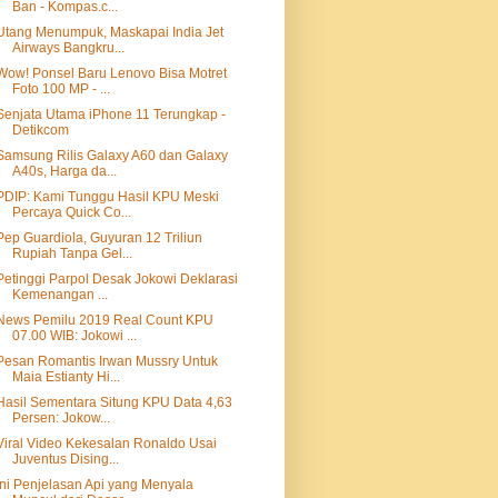
Ban - Kompas.c...
Utang Menumpuk, Maskapai India Jet
Airways Bangkru...
Wow! Ponsel Baru Lenovo Bisa Motret
Foto 100 MP - ...
Senjata Utama iPhone 11 Terungkap -
Detikcom
Samsung Rilis Galaxy A60 dan Galaxy
A40s, Harga da...
PDIP: Kami Tunggu Hasil KPU Meski
Percaya Quick Co...
Pep Guardiola, Guyuran 12 Triliun
Rupiah Tanpa Gel...
Petinggi Parpol Desak Jokowi Deklarasi
Kemenangan ...
News Pemilu 2019 Real Count KPU
07.00 WIB: Jokowi ...
Pesan Romantis Irwan Mussry Untuk
Maia Estianty Hi...
Hasil Sementara Situng KPU Data 4,63
Persen: Jokow...
Viral Video Kekesalan Ronaldo Usai
Juventus Dising...
Ini Penjelasan Api yang Menyala