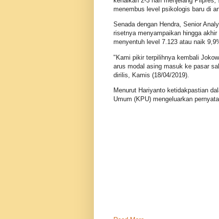
kenaikan 2-3 hari menjelang Pilpres,
menembus level psikologis baru di an
Senada dengan Hendra, Senior Analys
risetnya menyampaikan hingga akhi
menyentuh level 7.123 atau naik 9,9
"Kami pikir terpilihnya kembali Jok
arus modal asing masuk ke pasar sa
dirilis, Kamis (18/04/2019).
Menurut Hariyanto ketidakpastian dal
Umum (KPU) mengeluarkan pernyataa