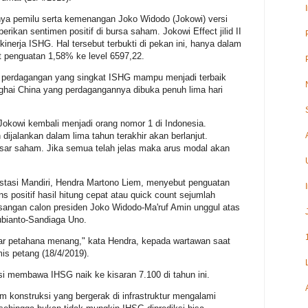
nya pemilu serta kemenangan Joko Widodo (Jokowi) versi
erikan sentimen positif di bursa saham. Jokowi Effect jilid II
nerja ISHG. Hal tersebut terbukti di pekan ini, hanya dalam
t penguatan 1,58% ke level 6597,22.
 perdagangan yang singkat ISHG mampu menjadi terbaik
ghai China yang perdagangannya dibuka penuh lima hari
 Jokowi kembali menjadi orang nomor 1 di Indonesia.
ijalankan dalam lima tahun terakhir akan berlanjut.
ar saham. Jika semua telah jelas maka arus modal akan
estasi Mandiri, Hendra Martono Liem, menyebut penguatan
 positif hasil hitung cepat atau quick count sejumlah
angan calon presiden Joko Widodo-Ma'ruf Amin unggul atas
bianto-Sandiaga Uno.
r petahana menang," kata Hendra, kepada wartawan saat
is petang (18/4/2019).
iksi membawa IHSG naik ke kisaran 7.100 di tahun ini.
onstruksi yang bergerak di infrastruktur mengalami