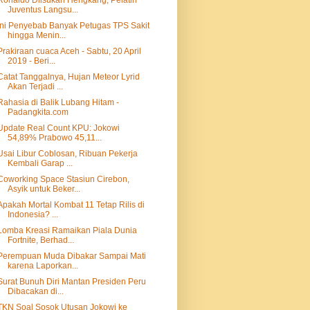
Ronaldo Diisukan Hengkang, Pelatih
Juventus Langsu...
Ini Penyebab Banyak Petugas TPS Sakit
hingga Menin...
Prakiraan cuaca Aceh - Sabtu, 20 April
2019 - Beri...
Catat Tanggalnya, Hujan Meteor Lyrid
Akan Terjadi ...
Rahasia di Balik Lubang Hitam -
Padangkita.com
Update Real Count KPU: Jokowi
54,89% Prabowo 45,11...
Usai Libur Coblosan, Ribuan Pekerja
Kembali Garap ...
Coworking Space Stasiun Cirebon,
Asyik untuk Beker...
Apakah Mortal Kombat 11 Tetap Rilis di
Indonesia? ...
Lomba Kreasi Ramaikan Piala Dunia
Fortnite, Berhad...
Perempuan Muda Dibakar Sampai Mati
karena Laporkan...
Surat Bunuh Diri Mantan Presiden Peru
Dibacakan di...
TKN Soal Sosok Utusan Jokowi ke