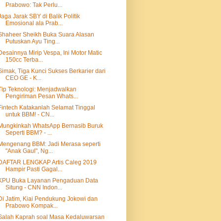
Prabowo: Tak Perlu...
Jaga Jarak SBY di Balik Politik
Emosional ala Prab...
Shaheer Sheikh Buka Suara Alasan
Putuskan Ayu Ting...
Desainnya Mirip Vespa, Ini Motor Matic
150cc Terba...
Simak, Tiga Kunci Sukses Berkarier dari
CEO GE - K...
Tip Teknologi: Menjadwalkan
Pengiriman Pesan Whats...
Fintech Katakanlah Selamat Tinggal
untuk BBM! - CN...
Mungkinkah WhatsApp Bernasib Buruk
Seperti BBM? - ...
Mengenang BBM: Jadi Merasa seperti
"Anak Gaul", Ng...
DAFTAR LENGKAP Artis Caleg 2019
Hampir Pasti Gagal...
KPU Buka Layanan Pengaduan Data
Situng - CNN Indon...
Di Jatim, Kiai Pendukung Jokowi dan
Prabowo Kompak...
Salah Kaprah soal Masa Kedaluwarsan