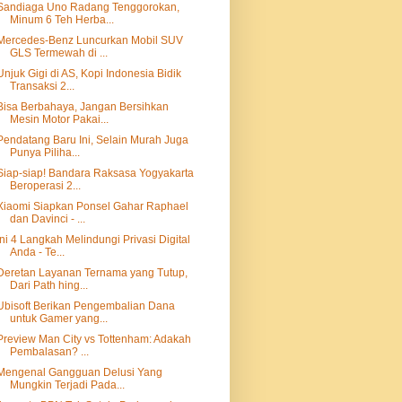
Sandiaga Uno Radang Tenggorokan,
Minum 6 Teh Herba...
Mercedes-Benz Luncurkan Mobil SUV
GLS Termewah di ...
Unjuk Gigi di AS, Kopi Indonesia Bidik
Transaksi 2...
Bisa Berbahaya, Jangan Bersihkan
Mesin Motor Pakai...
Pendatang Baru Ini, Selain Murah Juga
Punya Piliha...
Siap-siap! Bandara Raksasa Yogyakarta
Beroperasi 2...
Xiaomi Siapkan Ponsel Gahar Raphael
dan Davinci - ...
Ini 4 Langkah Melindungi Privasi Digital
Anda - Te...
Deretan Layanan Ternama yang Tutup,
Dari Path hing...
Ubisoft Berikan Pengembalian Dana
untuk Gamer yang...
Preview Man City vs Tottenham: Adakah
Pembalasan? ...
Mengenal Gangguan Delusi Yang
Mungkin Terjadi Pada...