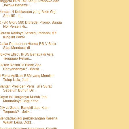
Anggota BPN Tak Setuju Prabowo dan
Jokowi Bertemu ...
Hindari, 4 Kebiasaan yang Bikin Gigi
Sensitif - Li...
DFSK Glory 580 Dibredel Promo, Bunga
Nol Persen Hi...
Serasa Kakinya Sendiri, Padahal MX
King Ini Pakai ...
Daftar Perubahan Honda BR-V Baru
Siap Mendarat di ...
Jokowi Effect, IHSG Berjaya di Asia
Tenggara Pekan...
TikTok Resmi Di Blokir, Apa
Penyebabnya? - Berita ...
4 Fakta Aplikasi BBM yang Memilih
Tutup Usia, Jadi...
Mantan Presiden Peru Tulis Surat
Sebelum Bunuh Dir...
Sayur Ini Harganya Murah Tapi
Manfaatnya Bagi Kese...
City vs Spurs, Bangkit atau Kian
Terpuruk? - detik...
Mendadak jadi perbincangan Karena
Wajah Lesu, Dokt...