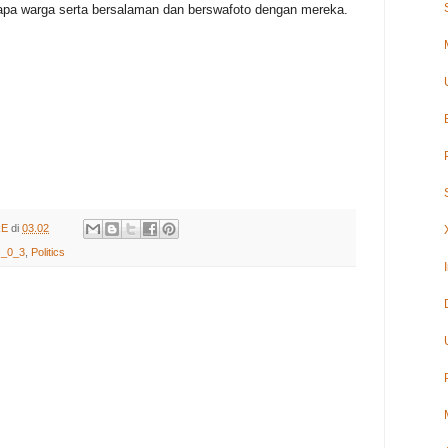
pa warga serta bersalaman dan berswafoto dengan mereka.
RE
di
03.02
c_0_3
,
Politics