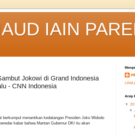
IAUD IAIN PAR
Menge
HI
Sambut Jokowi di Grand Indonesia
Lihat 
alu - CNN Indonesia
Arsip 
▼
20
▼
at berkumpul menantikan kedatangan Presiden Joko Widodo
h beredar kabar bahwa Mantan Gubernur DKI itu akan