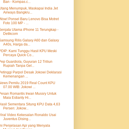
Ban - Kompas.c...
Utang Menumpuk, Maskapai India Jet
Airways Bangkru...
Wow! Ponsel Baru Lenovo Bisa Motret
Foto 100 MP - ...
Senjata Utama iPhone 11 Terungkap -
Detikcom
Samsung Rilis Galaxy A60 dan Galaxy
A40s, Harga da...
PDIP: Kami Tunggu Hasil KPU Meski
Percaya Quick Co...
Pep Guardiola, Guyuran 12 Triliun
Rupiah Tanpa Gel...
Petinggi Parpol Desak Jokowi Deklarasi
Kemenangan ...
News Pemilu 2019 Real Count KPU
07.00 WIB: Jokowi ...
Pesan Romantis Irwan Mussry Untuk
Maia Estianty Hi...
Hasil Sementara Situng KPU Data 4,63
Persen: Jokow...
Viral Video Kekesalan Ronaldo Usai
Juventus Dising...
Ini Penjelasan Api yang Menyala