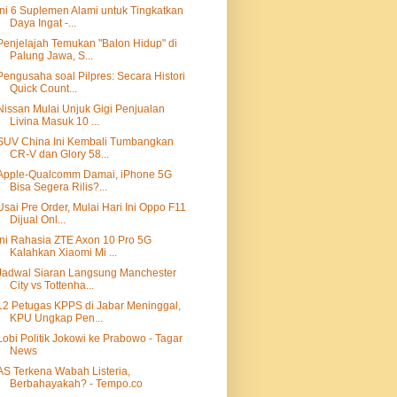
Ini 6 Suplemen Alami untuk Tingkatkan
Daya Ingat -...
Penjelajah Temukan "Balon Hidup" di
Palung Jawa, S...
Pengusaha soal Pilpres: Secara Histori
Quick Count...
Nissan Mulai Unjuk Gigi Penjualan
Livina Masuk 10 ...
SUV China Ini Kembali Tumbangkan
CR-V dan Glory 58...
Apple-Qualcomm Damai, iPhone 5G
Bisa Segera Rilis?...
Usai Pre Order, Mulai Hari Ini Oppo F11
Dijual Onl...
Ini Rahasia ZTE Axon 10 Pro 5G
Kalahkan Xiaomi Mi ...
Jadwal Siaran Langsung Manchester
City vs Tottenha...
12 Petugas KPPS di Jabar Meninggal,
KPU Ungkap Pen...
Lobi Politik Jokowi ke Prabowo - Tagar
News
AS Terkena Wabah Listeria,
Berbahayakah? - Tempo.co