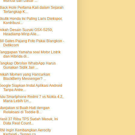
Muncul dari Dasar ...
Black Hole Pertama Kali dalam Sejarah
Tertangkap K...
Skutik Honda Ini Paling Laris Diekspor,
Kontribusi...
Inikah Desain Suzuki GSX-S250,
Headlamp Mirip Alie...
Bill Gates Pajang Foto Pakai Blangkon -
Detikcom
Tanggapan Yamaha soal Motor Listrik
dan Hibrida di...
Tangkap Obrolan WhatsApp Harus
Gunakan Sidik Jari ...
Inikah Momen yang Hancurkan
BlackBerry Messenger? ...
Google Siapkan Instal Aplikasi Android
Tanpa Antre...
Adu Smartphone Redmi 7 vs Nokia 4.2,
Mana Lebih Un...
Manjakan si Buah Hati dengan
Relaksasi di Toddie B...
Hasil 37 Ribu TPS Sudah Masuk, Ini
Data Real Count...
RNI Ingin Kembangkan Aerocity
Kertajati - Tempo.co