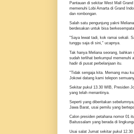
Pantauan di sekitar West Mall Grand 
memenuhi Lobi Amarta di Grand Indon
dan rombongan.
Salah satu pengunjung yakni Meliana
berdesakan untuk bisa berkesempatan 
"Saya lewat tadi, kok ramai sekali.
tunggu saja di sini," ucapnya.
Tak hanya Meliana seorang, bahkan
sudah terlihat berkumpul memenuhi a
hadir di pusat perbelanjaan itu.
"Tidak sengaja kita. Memang mau k
Jokowi datang kami telepon semuanya 
Sekitar pukul 13.30 WIB, Presiden J
yang telah menantinya.
Seperti yang diberitakan sebelumnya
Jawa Barat, usai pemilu yang bertepa
Calon presiden petahana nomor 01 it
Baitussalam yang berada di lingkung
Usai salat Jumat sekitar pukul 12.