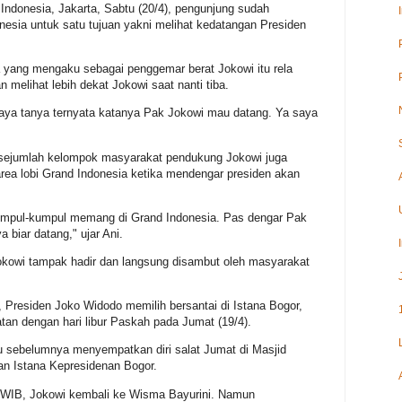
Indonesia, Jakarta, Sabtu (20/4), pengunjung sudah
esia untuk satu tujuan yakni melihat kedatangan Presiden
 yang mengaku sebagai penggemar berat Jokowi itu rela
melihat lebih dekat Jokowi saat nanti tiba.
 Saya tanya ternyata katanya Pak Jokowi mau datang. Ya saya
 sejumlah kelompok masyarakat pendukung Jokowi juga
rea lobi Grand Indonesia ketika mendengar presiden akan
umpul-kumpul memang di Grand Indonesia. Pas dengar Pak
biar datang," ujar Ani.
okowi tampak hadir dan langsung disambut oleh masyarakat
, Presiden Joko Widodo memilih bersantai di Istana Bogor,
tan dengan hari libur Paskah pada Jumat (19/4).
u sebelumnya menyempatkan diri salat Jumat di Masjid
an Istana Kepresidenan Bogor.
30 WIB, Jokowi kembali ke Wisma Bayurini. Namun