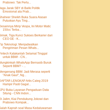
Prabowo: Tak Perlu...
Jaga Jarak SBY di Balik Politik
Emosional ala Prab...
Shaheer Sheikh Buka Suara Alasan
Putuskan Ayu Ting...
Desainnya Mirip Vespa, Ini Motor Matic
150cc Terba...
Simak, Tiga Kunci Sukses Berkarier dari
CEO GE - K...
Tip Teknologi: Menjadwalkan
Pengiriman Pesan Whats...
Fintech Katakanlah Selamat Tinggal
untuk BBM! - CN...
Mungkinkah WhatsApp Bernasib Buruk
Seperti BBM? - ...
Mengenang BBM: Jadi Merasa seperti
"Anak Gaul", Ng...
DAFTAR LENGKAP Artis Caleg 2019
Hampir Pasti Gagal...
KPU Buka Layanan Pengaduan Data
Situng - CNN Indon...
Di Jatim, Kiai Pendukung Jokowi dan
Prabowo Kompak...
Salah Kaprah soal Masa Kedaluwarsan