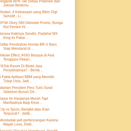
Anggota BPN Tak Setuju Prabowo dan
Jokowi Bertemu ...
Hindari, 4 Kebiasaan yang Bikin Gigi
Sensitif - Li...
DFSK Glory 580 Dibredel Promo, Bunga
Nol Persen Hi...
Serasa Kakinya Sendiri, Padahal MX
King Ini Pakai ...
Daftar Perubahan Honda BR-V Baru
Siap Mendarat di ...
Jokowi Effect, IHSG Berjaya di Asia
Tenggara Pekan...
TikTok Resmi Di Blokir, Apa
Penyebabnya? - Berita ...
4 Fakta Aplikasi BBM yang Memilih
Tutup Usia, Jadi...
Mantan Presiden Peru Tulis Surat
Sebelum Bunuh Dir...
Sayur Ini Harganya Murah Tapi
Manfaatnya Bagi Kese...
City vs Spurs, Bangkit atau Kian
Terpuruk? - detik...
Mendadak jadi perbincangan Karena
Wajah Lesu, Dokt...