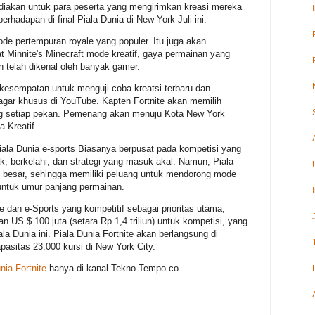
sediakan untuk para peserta yang mengirimkan kreasi mereka
rhadapan di final Piala Dunia di New York Juli ini.
e pertempuran royale yang populer. Itu juga akan
innite's Minecraft mode kreatif, gaya permainan yang
 telah dikenal oleh banyak gamer.
 kesempatan untuk menguji coba kreatsi terbaru dan
agar khusus di YouTube. Kapten Fortnite akan memilih
ng setiap pekan. Pemenang akan menuju Kota New York
 Kreatif.
Piala Dunia e-sports Biasanya berpusat pada kompetisi yang
 berkelahi, dan strategi yang masuk akal. Namun, Piala
n besar, sehingga memiliki peluang untuk mendorong mode
untuk umur panjang permainan.
 dan e-Sports yang kompetitif sebagai prioritas utama,
 US $ 100 juta (setara Rp 1,4 triliun) untuk kompetisi, yang
la Dunia ini. Piala Dunia Fortnite akan berlangsung di
pasitas 23.000 kursi di New York City.
nia Fortnite
hanya di kanal Tekno Tempo.co