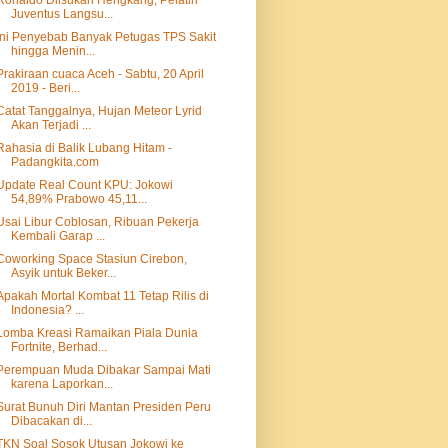
Ronaldo Diisukan Hengkang, Pelatih
Juventus Langsu...
Ini Penyebab Banyak Petugas TPS Sakit
hingga Menin...
Prakiraan cuaca Aceh - Sabtu, 20 April
2019 - Beri...
Catat Tanggalnya, Hujan Meteor Lyrid
Akan Terjadi ...
Rahasia di Balik Lubang Hitam -
Padangkita.com
Update Real Count KPU: Jokowi
54,89% Prabowo 45,11...
Usai Libur Coblosan, Ribuan Pekerja
Kembali Garap ...
Coworking Space Stasiun Cirebon,
Asyik untuk Beker...
Apakah Mortal Kombat 11 Tetap Rilis di
Indonesia? ...
Lomba Kreasi Ramaikan Piala Dunia
Fortnite, Berhad...
Perempuan Muda Dibakar Sampai Mati
karena Laporkan...
Surat Bunuh Diri Mantan Presiden Peru
Dibacakan di...
TKN Soal Sosok Utusan Jokowi ke