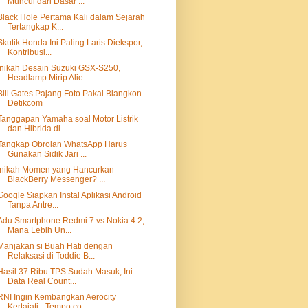
Muncul dari Dasar ...
Black Hole Pertama Kali dalam Sejarah
Tertangkap K...
Skutik Honda Ini Paling Laris Diekspor,
Kontribusi...
Inikah Desain Suzuki GSX-S250,
Headlamp Mirip Alie...
Bill Gates Pajang Foto Pakai Blangkon -
Detikcom
Tanggapan Yamaha soal Motor Listrik
dan Hibrida di...
Tangkap Obrolan WhatsApp Harus
Gunakan Sidik Jari ...
Inikah Momen yang Hancurkan
BlackBerry Messenger? ...
Google Siapkan Instal Aplikasi Android
Tanpa Antre...
Adu Smartphone Redmi 7 vs Nokia 4.2,
Mana Lebih Un...
Manjakan si Buah Hati dengan
Relaksasi di Toddie B...
Hasil 37 Ribu TPS Sudah Masuk, Ini
Data Real Count...
RNI Ingin Kembangkan Aerocity
Kertajati - Tempo.co