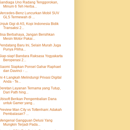
Sandiaga Uno Radang Tenggorokan,
Minum 6 Teh Herba...
Mercedes-Benz Luncurkan Mobil SUV
GLS Termewah di ...
Unjuk Gigi di AS, Kopi Indonesia Bidik
Transaksi 2...
Bisa Berbahaya, Jangan Bersihkan
Mesin Motor Pakai...
Pendatang Baru Ini, Selain Murah Juga
Punya Piliha...
Siap-siap! Bandara Raksasa Yogyakarta
Beroperasi 2...
Xiaomi Siapkan Ponsel Gahar Raphael
dan Davinci - ...
Ini 4 Langkah Melindungi Privasi Digital
Anda - Te...
Deretan Layanan Ternama yang Tutup,
Dari Path hing...
Ubisoft Berikan Pengembalian Dana
untuk Gamer yang...
Preview Man City vs Tottenham: Adakah
Pembalasan? ...
Mengenal Gangguan Delusi Yang
Mungkin Terjadi Pada...