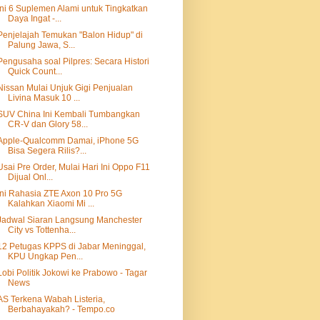
Ini 6 Suplemen Alami untuk Tingkatkan
Daya Ingat -...
Penjelajah Temukan "Balon Hidup" di
Palung Jawa, S...
Pengusaha soal Pilpres: Secara Histori
Quick Count...
Nissan Mulai Unjuk Gigi Penjualan
Livina Masuk 10 ...
SUV China Ini Kembali Tumbangkan
CR-V dan Glory 58...
Apple-Qualcomm Damai, iPhone 5G
Bisa Segera Rilis?...
Usai Pre Order, Mulai Hari Ini Oppo F11
Dijual Onl...
Ini Rahasia ZTE Axon 10 Pro 5G
Kalahkan Xiaomi Mi ...
Jadwal Siaran Langsung Manchester
City vs Tottenha...
12 Petugas KPPS di Jabar Meninggal,
KPU Ungkap Pen...
Lobi Politik Jokowi ke Prabowo - Tagar
News
AS Terkena Wabah Listeria,
Berbahayakah? - Tempo.co