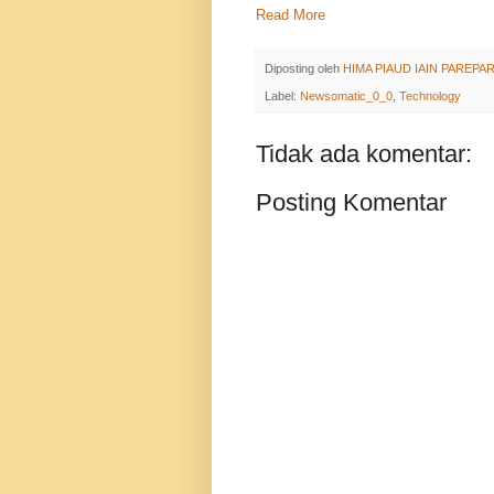
Read More
Diposting oleh
HIMA PIAUD IAIN PAREPA
Label:
Newsomatic_0_0
,
Technology
Tidak ada komentar:
Posting Komentar