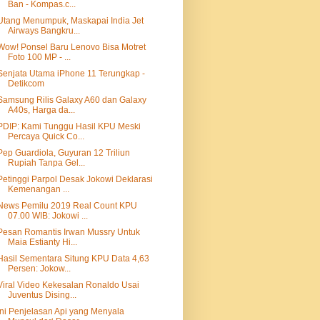
Ban - Kompas.c...
Utang Menumpuk, Maskapai India Jet
Airways Bangkru...
Wow! Ponsel Baru Lenovo Bisa Motret
Foto 100 MP - ...
Senjata Utama iPhone 11 Terungkap -
Detikcom
Samsung Rilis Galaxy A60 dan Galaxy
A40s, Harga da...
PDIP: Kami Tunggu Hasil KPU Meski
Percaya Quick Co...
Pep Guardiola, Guyuran 12 Triliun
Rupiah Tanpa Gel...
Petinggi Parpol Desak Jokowi Deklarasi
Kemenangan ...
News Pemilu 2019 Real Count KPU
07.00 WIB: Jokowi ...
Pesan Romantis Irwan Mussry Untuk
Maia Estianty Hi...
Hasil Sementara Situng KPU Data 4,63
Persen: Jokow...
Viral Video Kekesalan Ronaldo Usai
Juventus Dising...
Ini Penjelasan Api yang Menyala