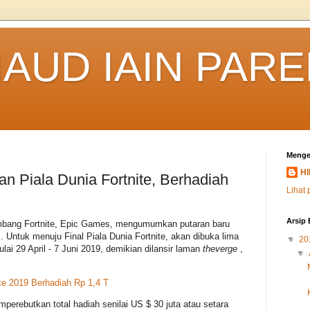
IAUD IAIN PAR
Menge
HI
n Piala Dunia Fortnite, Berhadiah
Lihat 
Arsip 
ang Fortnite, Epic Games, mengumumkan putaran baru
. Untuk menuju Final Piala Dunia Fortnite, akan dibuka lima
▼
20
i 29 April - 7 Juni 2019, demikian dilansir laman
theverge
,
▼
te 2019 Berhadiah Rp 1,4 T
erebutkan total hadiah senilai US $ 30 juta atau setara