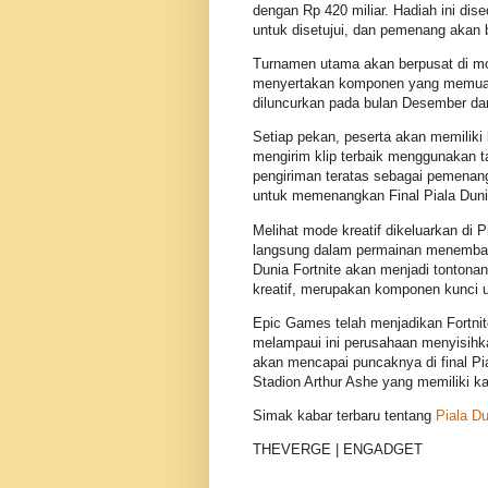
dengan Rp 420 miliar. Hadiah ini di
untuk disetujui, dan pemenang akan be
Turnamen utama akan berpusat di mod
menyertakan komponen yang memuat M
diluncurkan pada bulan Desember dan
Setiap pekan, peserta akan memiliki
mengirim klip terbaik menggunakan t
pengiriman teratas sebagai pemena
untuk memenangkan Final Piala Dunia
Melihat mode kreatif dikeluarkan di 
langsung dalam permainan menembak,
Dunia Fortnite akan menjadi tontona
kreatif, merupakan komponen kunci 
Epic Games telah menjadikan Fortnite
melampaui ini perusahaan menyisihkan
akan mencapai puncaknya di final Pia
Stadion Arthur Ashe yang memiliki ka
Simak kabar terbaru tentang
Piala Du
THEVERGE | ENGADGET