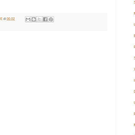
RE
di
00.02